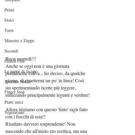
Primi
Dolci
Torte
Minestre e Zuppe
Secondi
Buon martedì!!!
Gluten Free
Anche se oggi non è una giornata 
Le pappe di Jacopo
prettamente estiva... ho deciso, da qualche 
giorno, di rimettermi un po' in linea! Così 
Speciale Natale
sto sperimentando ricette più leggere, 
Finger food
utilizzando principalmente legumi e verdure!
Piatti unici
Allora iniziamo con questo 'finto' ragù fatto 
Vegetariane
con i fiocchi di soia!!
Risultato davvero sorprendente! Non 
nascondo che all'inizio ero scettica, ma una 