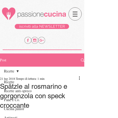
iscriviti alla NEWSLETTER
Post
Ricette
21 lug 2018
Tempo di lettura: 1 min
Ricette
Spätzle al rosmarino e
Ricette anti-spreco
gorgonzola con speck
Pane e Co.
croccante
Cucina junior
Antipasti