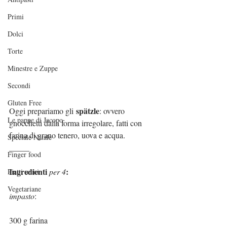
Primi
Dolci
Torte
Minestre e Zuppe
Secondi
Gluten Free
spätzle
Oggi prepariamo gli 
: ovvero 
Le pappe di Jacopo
gnocchetti dalla forma irregolare, fatti con 
farina di grano tenero, uova e acqua.
Speciale Natale
_____
Finger food
Ingredienti 
:
per 4
Piatti unici
Vegetariane
impasto
:
300 g farina 