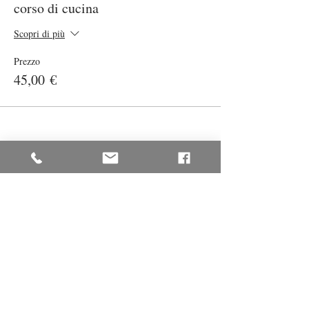
corso di cucina
Scopri di più
Prezzo
45,00 €
Condividi questo evento
© 2025 Antonella Iannone - P.IVA:
02391130222