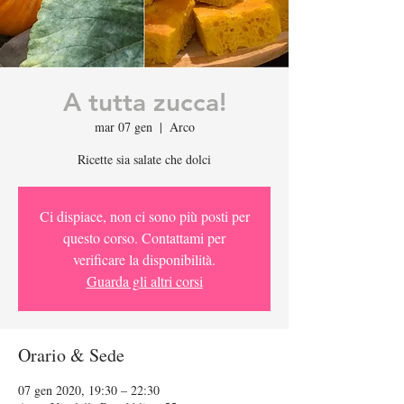
A tutta zucca!
mar 07 gen
  |  
Arco
Ricette sia salate che dolci
Ci dispiace, non ci sono più posti per
questo corso. Contattami per
verificare la disponibilità.
Guarda gli altri corsi
Orario & Sede
07 gen 2020, 19:30 – 22:30