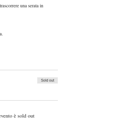
rascorrere una serata in 
a.
Sold out
vento è sold out