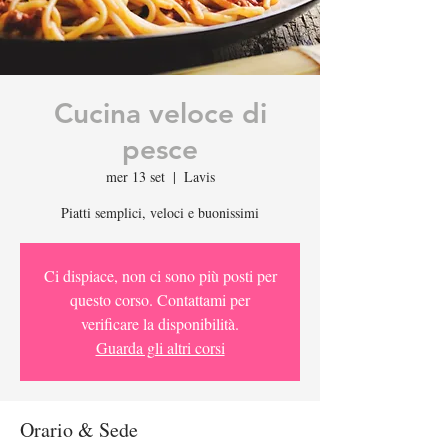
Cucina veloce di
pesce
mer 13 set
  |  
Lavis
Piatti semplici, veloci e buonissimi
Ci dispiace, non ci sono più posti per
questo corso. Contattami per
verificare la disponibilità.
Guarda gli altri corsi
Orario & Sede