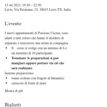
13 set 2023, 19:30 – 22:30
Lavis, Via Peratoner, 15, 38015 Lavis TN, Italia
L'evento
I nuovi appuntamenti di Passione Cucina, sono 
adatti a tutti coloro che hanno il desidero di 
imparare e trascorrere una serata in compagnia.
Il   corso si svolge con un minimo di 6 e 
un massimo di 10 partecipanti.
Terminate le preparazioni si può 
mangiare oppure portare via ciò che 
sarà realizzato  
Insieme prepareremo:
tonno scottato con fragole al balsamico
cartoccio di frutti di mare
Mostra di più
Biglietti