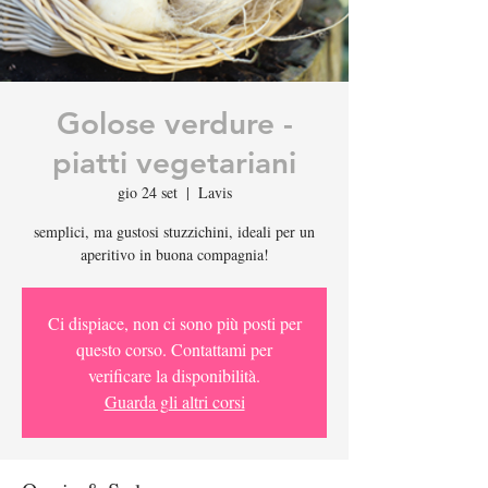
Golose verdure -
piatti vegetariani
gio 24 set
  |  
Lavis
semplici, ma gustosi stuzzichini, ideali per un
aperitivo in buona compagnia!
Ci dispiace, non ci sono più posti per
questo corso. Contattami per
verificare la disponibilità.
Guarda gli altri corsi