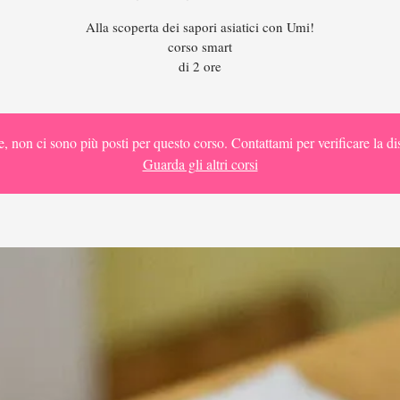
Alla scoperta dei sapori asiatici con Umi!
corso smart
di 2 ore
e, non ci sono più posti per questo corso. Contattami per verificare la dis
Guarda gli altri corsi