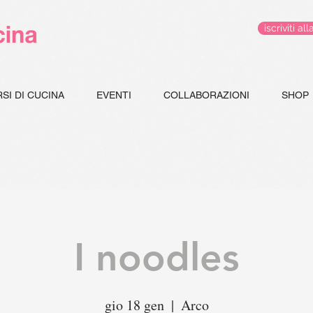
iscriviti 
SI DI CUCINA
EVENTI
COLLABORAZIONI
SHOP
I noodles
gio 18 gen
  |  
Arco