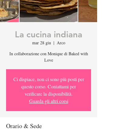
La cucina indiana
mar 28 giu
  |  
Arco
In collaborazione con Monique di Baked with
Love
Ci dispiace, non ci sono più posti per
questo corso. Contattami per
verificare la disponibilità.
Guarda gli altri corsi
Orario & Sede