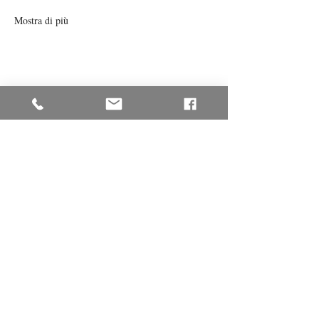
Mostra di più
Condividi questo evento
© 2025 Antonella Iannone - P.IVA:
02391130222
Passione Cucina |
antonella.iannone@gmail.com
|
Tel.
347 883 7777
I corsi di Cucina si svolgono nelle sedi
di