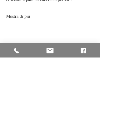
Mostra di più
Condividi questo evento
© 2025 Antonella Iannone - P.IVA:
02391130222
Passione Cucina |
antonella.iannone@gmail.com
|
Tel.
347 883 7777