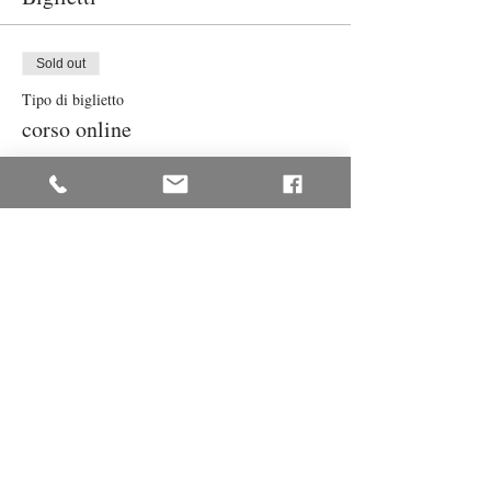
Sold out
Tipo di biglietto
corso online
Scopri di più
Prezzo
40,00 €
Questo evento è sold out
Condividi questo evento