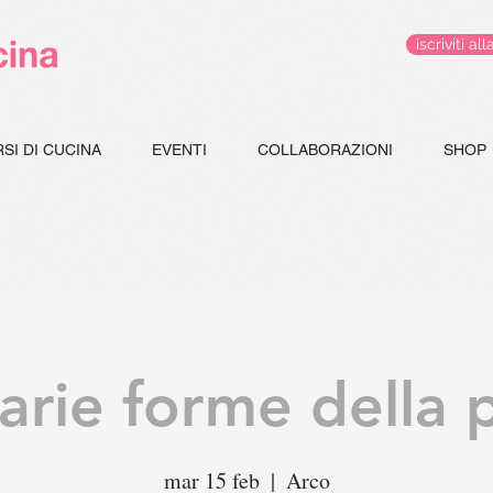
iscriviti 
SI DI CUCINA
EVENTI
COLLABORAZIONI
SHOP
arie forme della 
mar 15 feb
  |  
Arco