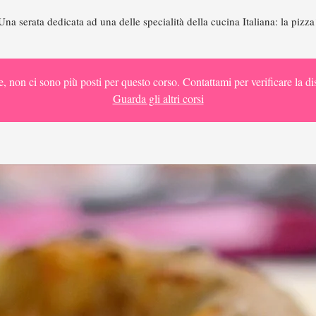
Una serata dedicata ad una delle specialità della cucina Italiana: la pizza
e, non ci sono più posti per questo corso. Contattami per verificare la dis
Guarda gli altri corsi