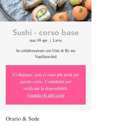
Sushi - corso base
mar 09 apr
  |  
Lavis
In collaborazione con Umi di By me
Vanillaorchid
Ci dispiace, non ci sono più posti per
questo corso. Contattami per
verificare la disponibilità.
Guarda gli altri corsi
Orario & Sede