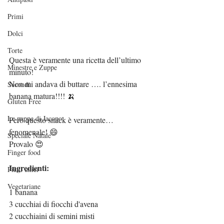
Primi
Dolci
Torte
Questa è veramente una ricetta dell’ultimo 
Minestre e Zuppe
minuto!
Non mi andava di buttare …. l’ennesima 
Secondi
banana matura!!!! 🍌
Gluten Free
Le pappe di Jacopo
Però questo snack è veramente… 
fenomenale! 😄
Speciale Natale
Provalo 😍
Finger food
Ingredienti:
Piatti unici
Vegetariane
1 banana
3 cucchiai di fiocchi d'avena
2 cucchiaini di semini misti