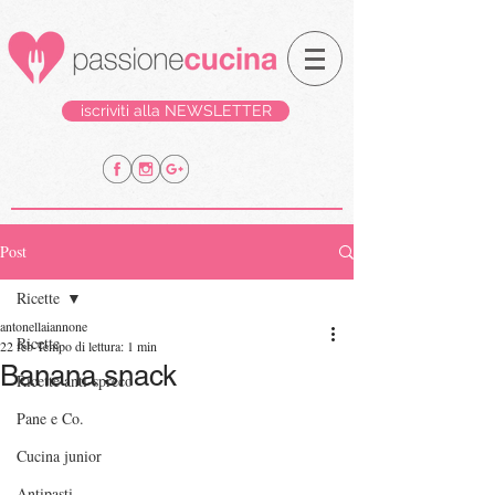
iscriviti alla NEWSLETTER
Post
Ricette
antonellaiannone
Ricette
22 feb
Tempo di lettura: 1 min
Banana snack
Ricette anti-spreco
Pane e Co.
Cucina junior
Antipasti