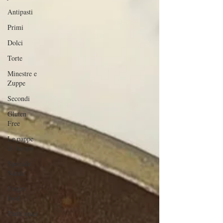
Antipasti
Primi
Dolci
Torte
Minestre e
Zuppe
Secondi
Gluten
Free
Le pappe
di Jacopo
Speciale
Natale
Finger
food
Piatti unici