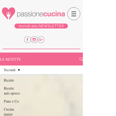
iscriviti alla NEWSLETTER
LE RICETTE
Secondi
Ricette
Ricette
anti-spreco
Pane e Co.
Cucina
junior