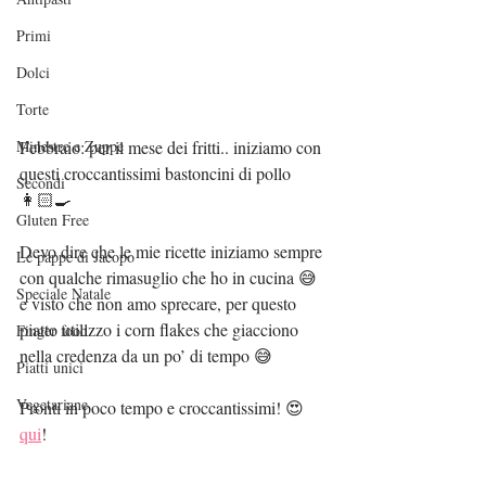
Primi
Dolci
Torte
Minestre e Zuppe
Febbraio: per il mese dei fritti.. iniziamo con 
questi croccantissimi bastoncini di pollo 
Secondi
👩🏻‍🍳
Gluten Free
Devo dire che le mie ricette iniziamo sempre 
Le pappe di Jacopo
con qualche rimasuglio che ho in cucina 😅 
Speciale Natale
e visto che non amo sprecare, per questo 
piatto utilizzo i corn flakes che giacciono 
Finger food
nella credenza da un po’ di tempo 😅
Piatti unici
Vegetariane
Pronti in poco tempo e croccantissimi! 😍
qui
!