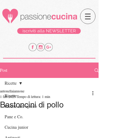
iscriviti alla NEWSLETTER
Post
Ricette
antonellaiannone
Ricette
1 feb 2025
Tempo di lettura: 1 min
Bastoncini di pollo
Ricette anti-spreco
Pane e Co.
Cucina junior
Antipasti