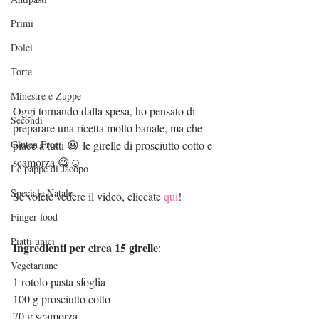
Primi
Dolci
Torte
Minestre e Zuppe
Oggi tornando dalla spesa, ho pensato di 
Secondi
preparare una ricetta molto banale, ma che 
piace a tutti 😃 le girelle di prosciutto cotto e 
Gluten Free
scamorza 😋☺️
Le pappe di Jacopo
Speciale Natale
Se volete vedere il video, cliccate 
qui
!
Finger food
Piatti unici
Ingredienti per circa 15 girelle
:
Vegetariane
1 rotolo pasta sfoglia
100 g prosciutto cotto
70 g scamorza