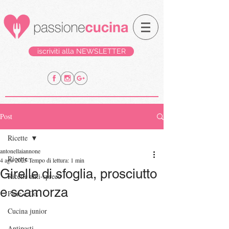
iscriviti alla NEWSLETTER
Post
Ricette
antonellaiannone
Ricette
4 ago 2025
Tempo di lettura: 1 min
Girelle di sfoglia, prosciutto
Ricette anti-spreco
e scamorza
Pane e Co.
Cucina junior
Antipasti