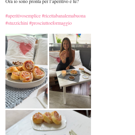
Ora io sono pronta per l’aperitivo e tu?
#aperitivosemplice
#ricettabanalemabuona
#stuzzichini
#prosciuttoeformaggio