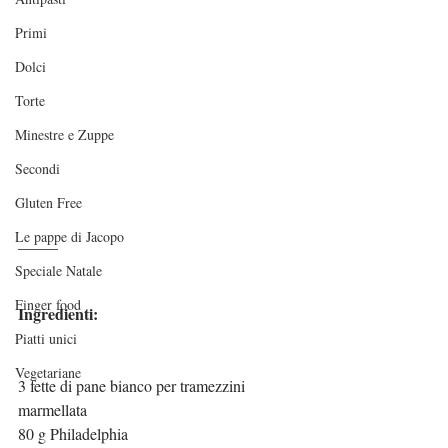
Primi
Dolci
Torte
Minestre e Zuppe
Secondi
Gluten Free
Le pappe di Jacopo
_____
Speciale Natale
Finger food
Ingredienti:
Piatti unici
Vegetariane
3 fette di pane bianco per tramezzini
marmellata
80 g Philadelphia