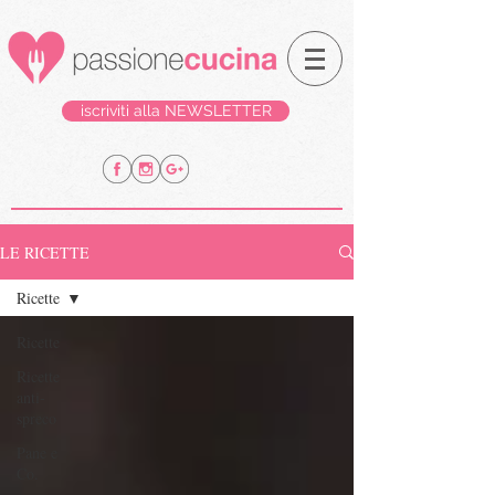
iscriviti alla NEWSLETTER
LE RICETTE
Ricette
Ricette
Ricette
anti-
spreco
Pane e
Co.