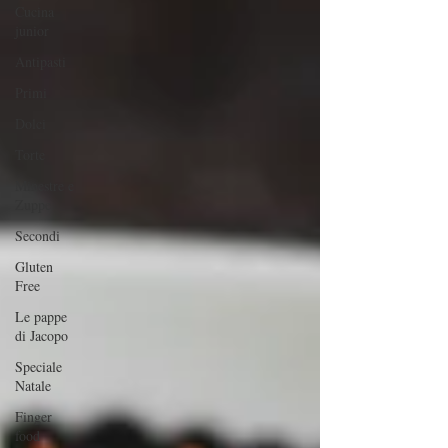
Cucina
junior
Antipasti
Primi
Dolci
Torte
Minestre e
Zuppe
Secondi
Gluten
Free
Le pappe
di Jacopo
Speciale
Natale
Finger
food