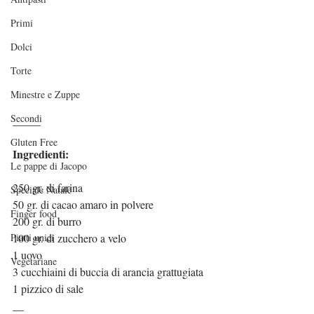
Primi
Dolci
Torte
Minestre e Zuppe
Secondi
_____
Gluten Free
Ingredienti:
Le pappe di Jacopo
250 gr. di farina
Speciale Natale
50 gr. di cacao amaro in polvere
Finger food
200 gr. di burro
100 gr. di zucchero a velo
Piatti unici
1 uovo
Vegetariane
3 cucchiaini di buccia di arancia grattugiata
1 pizzico di sale
__