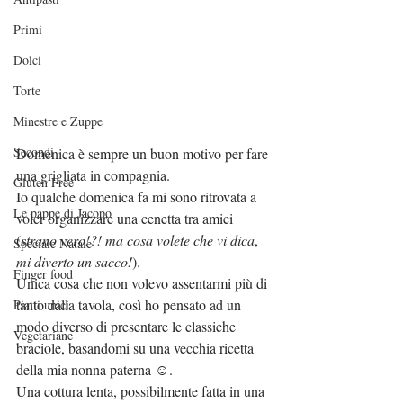
Primi
Dolci
Torte
Minestre e Zuppe
Secondi
Domenica è sempre un buon motivo per fare 
una grigliata in compagnia.
Gluten Free
Io qualche domenica fa mi sono ritrovata a 
Le pappe di Jacopo
voler organizzare una cenetta tra amici 
(
strano vero!?! ma cosa volete che vi dica
, 
Speciale Natale
mi diverto un sacco!
).
Finger food
Unica cosa che non volevo assentarmi più di 
tanto dalla tavola, così ho pensato ad un 
Piatti unici
modo diverso di presentare le classiche 
Vegetariane
braciole, basandomi su una vecchia ricetta 
della mia nonna paterna ☺.
Una cottura lenta, possibilmente fatta in una 