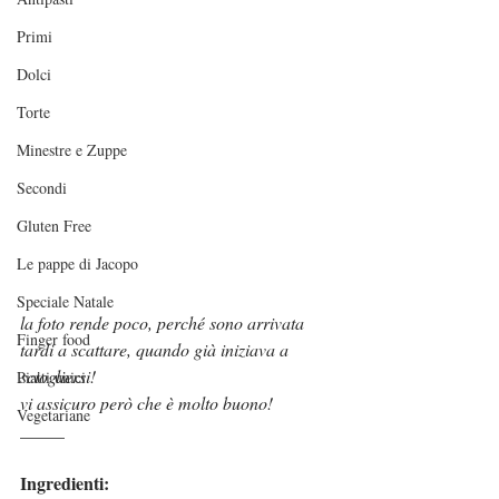
Primi
Dolci
Torte
Minestre e Zuppe
Secondi
Gluten Free
Le pappe di Jacopo
Speciale Natale
la foto rende poco, perché sono arrivata 
Finger food
tardi a scattare, quando già iniziava a 
sciogliersi!
Piatti unici
vi assicuro però che è molto buono!
Vegetariane
_____
Ingredienti: