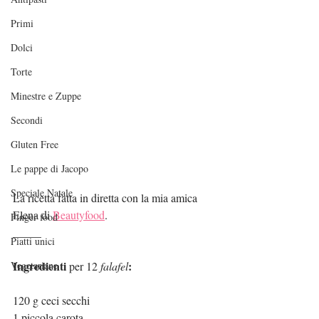
Primi
Dolci
Torte
Minestre e Zuppe
Secondi
Gluten Free
Le pappe di Jacopo
Speciale Natale
La ricetta fatta in diretta con la mia amica 
Elena di 
Beautyfood
.
Finger food
_____
Piatti unici
Ingredienti
:
Vegetariane
 per 12 
falafel
120 g ceci secchi
1 piccola carota