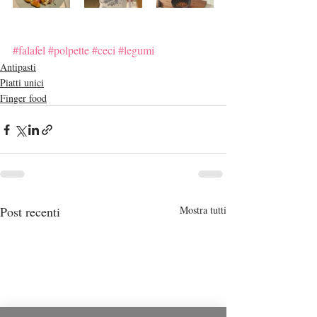
#falafel
#polpette
#ceci
#legumi
Antipasti
Piatti unici
Finger food
Post recenti
Mostra tutti