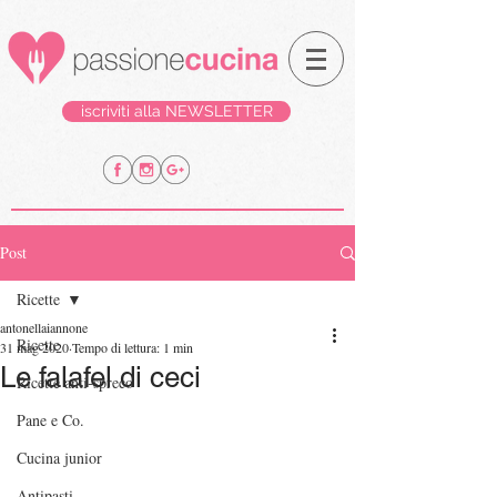
iscriviti alla NEWSLETTER
Post
Ricette
antonellaiannone
Ricette
31 mag 2020
Tempo di lettura: 1 min
Le falafel di ceci
Ricette anti-spreco
Pane e Co.
Cucina junior
Antipasti