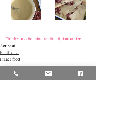
#tradizione
#cucinatrentina
#piattounico
Antipasti
Piatti unici
Finger food
Post recenti
Mostra tutti