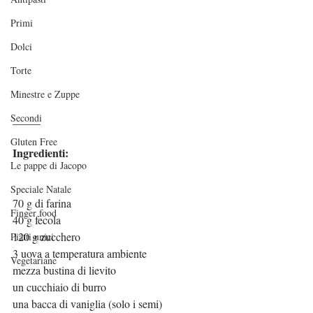
Primi
Dolci
Torte
Minestre e Zuppe
Secondi
_____
Gluten Free
Ingredienti:
Le pappe di Jacopo
Speciale Natale
70 g di farina
Finger food
40 g fecola
120 g zucchero
Piatti unici
3 uova a temperatura ambiente
Vegetariane
mezza bustina di lievito
un cucchiaio di burro
una bacca di vaniglia (solo i semi)