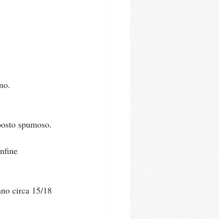
no.
mposto spumoso.
nfine 
nno circa 15/18 