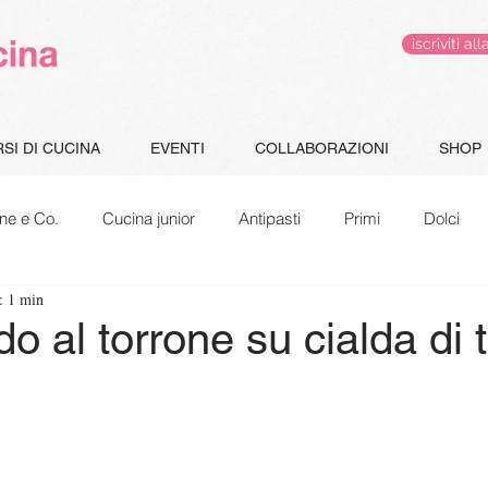
iscriviti 
SI DI CUCINA
EVENTI
COLLABORAZIONI
SHOP
ne e Co.
Cucina junior
Antipasti
Primi
Dolci
: 1 min
Gluten Free
Le pappe di Jacopo
Speciale Natale
o al torrone su cialda di 