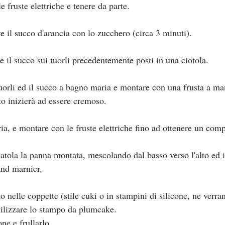
 fruste elettriche e tenere da parte.
e il succo d'arancia con lo zucchero (circa 3 minuti).
e il succo sui tuorli precedentemente posti in una ciotola.
tuorli ed il succo a bagno maria e montare con una frusta a ma
o inizierà ad essere cremoso.
ia, e montare con le fruste elettriche fino ad ottenere un co
atola la panna montata, mescolando dal basso verso l'alto ed i
and marnier.
 nelle coppette (stile cuki o in stampini di silicone, ne verra
tilizzare lo stampo da plumcake.
one e frullarlo.