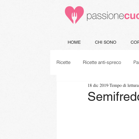
HOME
CHI SONO
COR
Ricette
Ricette anti-spreco
Pa
18 dic 2019
Tempo di lettura
Minestre e Zuppe
Secondi
Semifredd
Piatti unici
Vegetariane