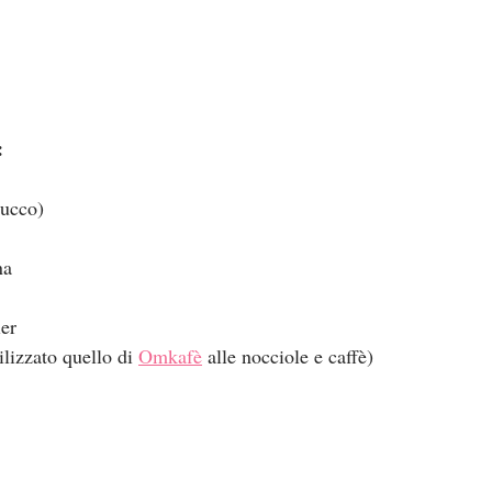
:
succo)
na
er
ilizzato quello di 
Omkafè
 alle nocciole e caffè)