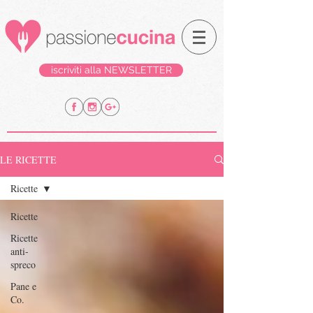
iscriviti alla NEWSLETTER
LE RICETTE
Ricette
Ricette
Ricette
anti-
spreco
Pane e
Co.