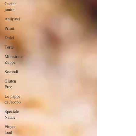
Cucina
junior
Antipasti
Primi
Dolci
Torte
Minestre e
Zuppe
Secondi
Gluten
Free
Le pappe
di Jacopo
Speciale
Natale
Finger
food