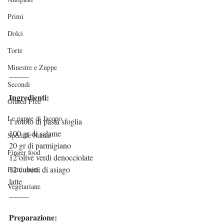
Primi
Dolci
Torte
Minestre e Zuppe
_____
Secondi
Ingredienti:
Gluten Free
Le pappe di Jacopo
1 rotolo di pasta sfoglia
100 gr di salame
Speciale Natale
20 gr di parmigiano
Finger food
12 olive verdi denocciolate
12 cubetti di asiago
Piatti unici
latte
Vegetariane
_____
Preparazione: