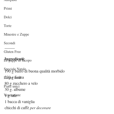
Primi
Dolci
Torte
Minestre e Zuppe
Secondi
_____
Gluten Free
Ingredienti:
Le pappe di Jacopo
Speciale Natale
190 g burro di buona qualità morbido
230 g farina
Finger food
80 g zucchero a velo 
Piatti unici
30 g. albume
Vegetariane
1 g sale
1 bacca di vaniglia
chicchi di caffè 
per decorare
_____