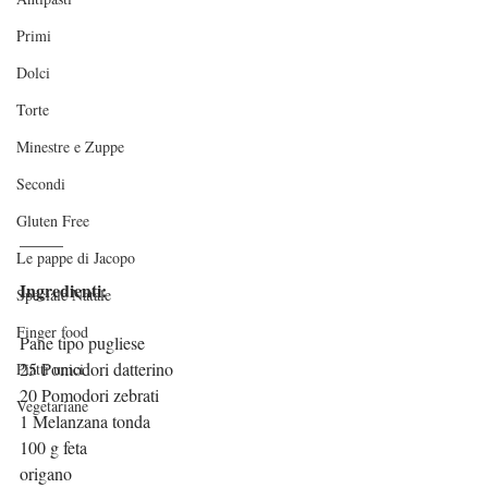
Primi
Dolci
Torte
Minestre e Zuppe
Secondi
Gluten Free
_____
Le pappe di Jacopo
Ingredienti:
Speciale Natale
Finger food
Pane tipo pugliese
25 Pomodori datterino
Piatti unici
20 Pomodori zebrati
Vegetariane
1 Melanzana tonda
100 g feta
origano