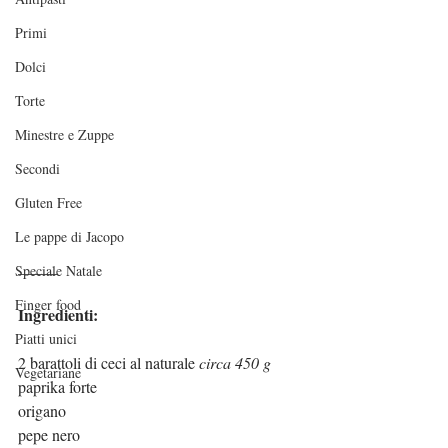
Primi
Dolci
Torte
Minestre e Zuppe
Secondi
Gluten Free
Le pappe di Jacopo
_____
Speciale Natale
Finger food
Ingredienti:
Piatti unici
2 barattoli di ceci al naturale 
circa 450 g
Vegetariane
paprika forte
origano
pepe nero