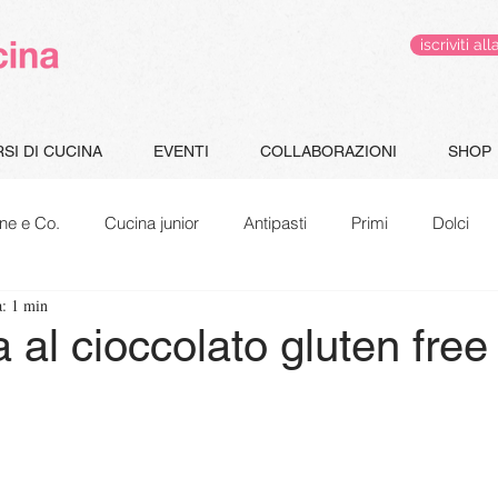
iscriviti 
SI DI CUCINA
EVENTI
COLLABORAZIONI
SHOP
ne e Co.
Cucina junior
Antipasti
Primi
Dolci
a: 1 min
Gluten Free
Le pappe di Jacopo
Speciale Natale
 al cioccolato gluten free