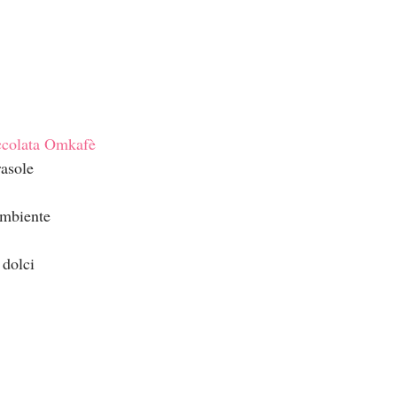
ccolata Omkafè
rasole
ambiente
 dolci