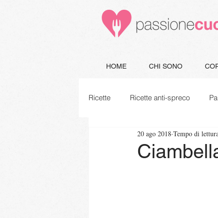
HOME
CHI SONO
COR
Ricette
Ricette anti-spreco
Pa
20 ago 2018
Tempo di lettur
Minestre e Zuppe
Secondi
Ciambella
Piatti unici
Vegetariane