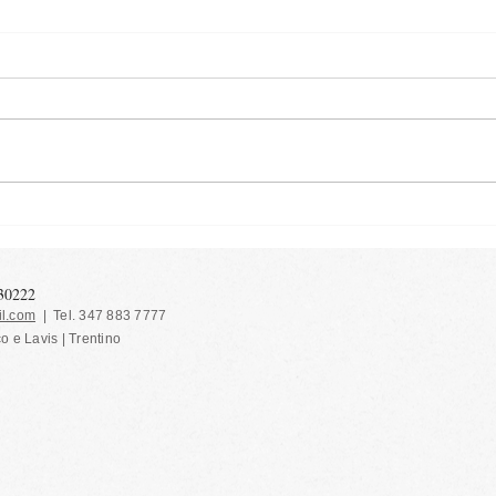
Dolce Anna - torta agli
Pasta
amaretti
marm
130222
l.com
| Tel. 347 883 7777
co e Lavis | Trentino