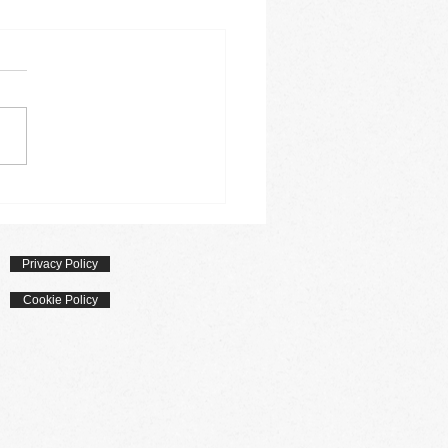
 biscotto - rotolo con
ellata
Privacy Policy
Cookie Policy