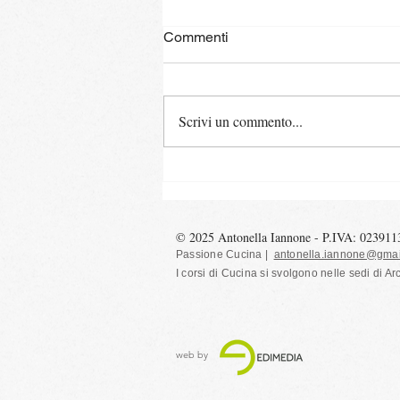
Commenti
Scrivi un commento...
L'ennesima torta di mele
© 2025 Antonella Iannone - P.IVA: 02391
Passione Cucina |
antonella.iannone@gmai
I corsi di Cucina si svolgono nelle sedi
di Ar
web by