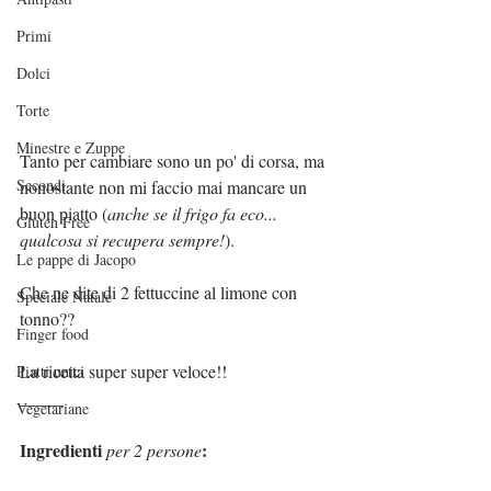
Primi
Dolci
Torte
Minestre e Zuppe
Tanto per cambiare sono un po' di corsa, ma 
Secondi
nonostante non mi faccio mai mancare un 
buon piatto (
anche se il frigo fa eco... 
Gluten Free
qualcosa si recupera sempre!
).
Le pappe di Jacopo
Che ne dite di 2 fettuccine al limone con 
Speciale Natale
tonno??
Finger food
La ricetta super super veloce!!
Piatti unici
_____
Vegetariane
Ingredienti 
:
per 2 persone