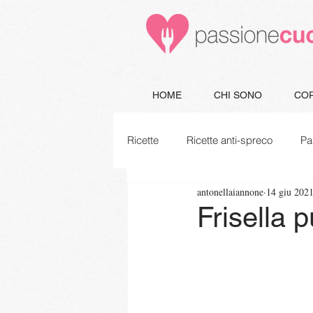
HOME
CHI SONO
COR
Ricette
Ricette anti-spreco
Pa
antonellaiannone
14 giu 202
Minestre e Zuppe
Secondi
Frisella 
Piatti unici
Vegetariane