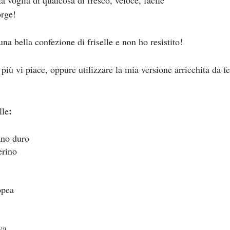
la voglia di qualcosa di fresco, veloce, facile
orge!
na bella confezione di friselle e non ho resistito!
più vi piace, oppure utilizzare la mia versione arricchita da fe
:
lle
ano duro
erino
opea
va