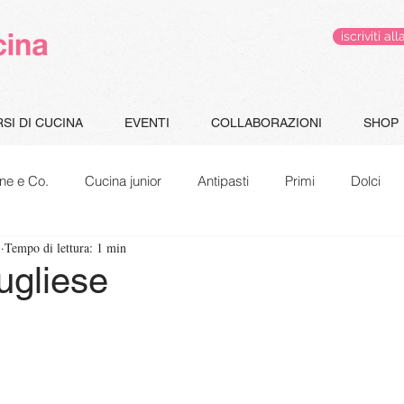
iscriviti 
SI DI CUCINA
EVENTI
COLLABORAZIONI
SHOP
ne e Co.
Cucina junior
Antipasti
Primi
Dolci
1
Tempo di lettura: 1 min
Gluten Free
Le pappe di Jacopo
Speciale Natale
pugliese