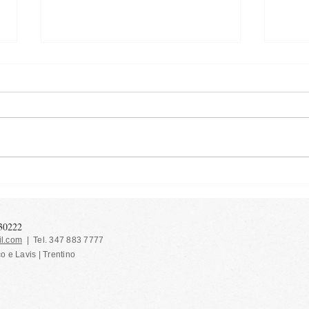
Alber
Grissini con pomodorini
secchi
130222
l.com
| Tel. 347 883 7777
co e Lavis | Trentino