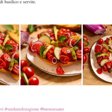
i basilico e servite.
ivi
#verduredistagione
#buonoesano