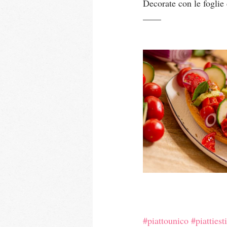
Decorate con le foglie d
____
#piattounico
#piattiest