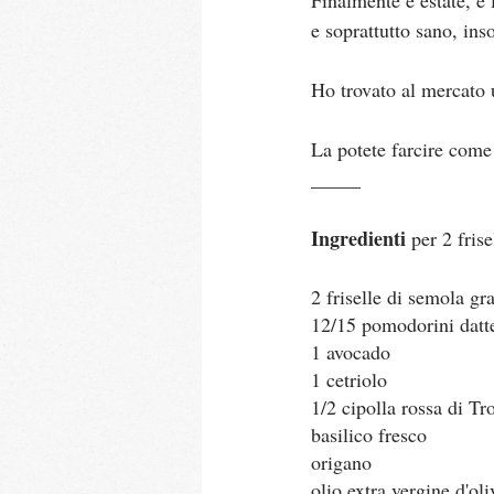
Finalmente è estate, e 
e soprattutto sano, ins
Ho trovato al mercato u
La potete farcire come 
_____
Ingredienti 
per 2 frise
2 friselle di semola gr
12/15 pomodorini datt
1 avocado
1 cetriolo
1/2 cipolla rossa di Tr
basilico fresco
origano
olio extra vergine d'oli