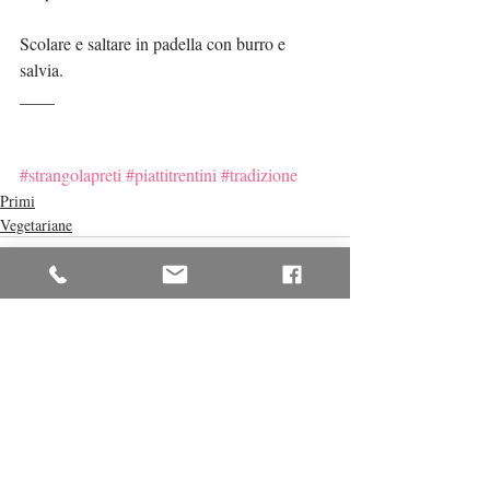
Scolare e saltare in padella con burro e 
salvia.
____
#strangolapreti
#piattitrentini
#tradizione
Primi
Vegetariane
Post recenti
Mostra tutti