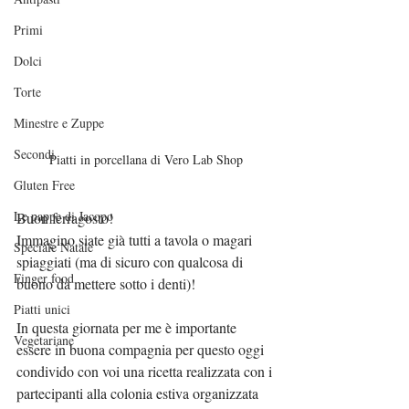
Primi
Dolci
Torte
Minestre e Zuppe
Secondi
Piatti in porcellana di Vero Lab Shop
Gluten Free
Le pappe di Jacopo
Buon ferragosto!
Immagino siate già tutti a tavola o magari 
Speciale Natale
spiaggiati (ma di sicuro con qualcosa di 
Finger food
buono da mettere sotto i denti)!
Piatti unici
In questa giornata per me è importante 
Vegetariane
essere in buona compagnia per questo oggi 
condivido con voi una ricetta realizzata con i 
partecipanti alla colonia estiva organizzata 