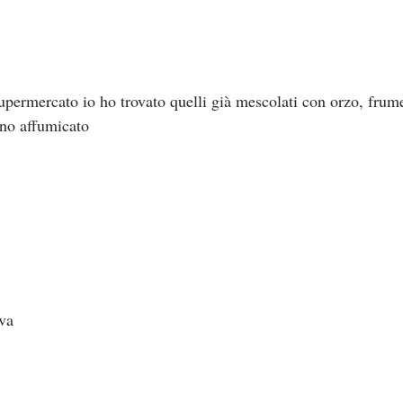
upermercato io ho trovato quelli già mescolati con orzo, frume
ino affumicato 
iva