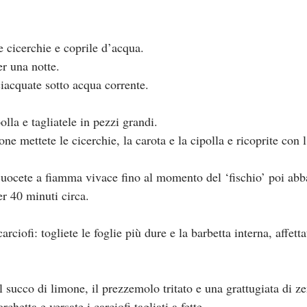
e cicerchie e coprile d’acqua.
r una notte.
ciacquate sotto acqua corrente.
polla e tagliatele in pezzi grandi.
one mettete le cicerchie, la carota e la cipolla e ricoprite con 
cuocete a fiamma vivace fino al momento del ‘fischio’ poi abba
er 40 minuti circa.
arciofi: togliete le foglie più dure e la barbetta interna, affett
il succo di limone, il prezzemolo tritato e una grattugiata di z
hetta e versate i carciofi tagliati a fette.