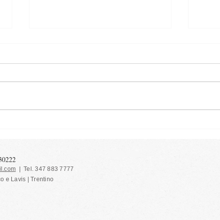
Vermi
Crema alla zucca - al
microonde
130222
l.com
| Tel. 347 883 7777
co e Lavis | Trentino