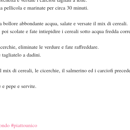
la pellicola e marinate per circa 30 minuti.
a bollore abbondante acqua, salate e versate il mix di cereali.
poi scolate e fate intiepidire i cereali sotto acqua fredda corr
icerchie, eliminate le verdure e fate raffreddare.
e tagliatelo a dadini.
l mix di cereali, le cicerchie, il salmerino ed i carciofi prece
e e pepe e servite.
ondo
#piattounico