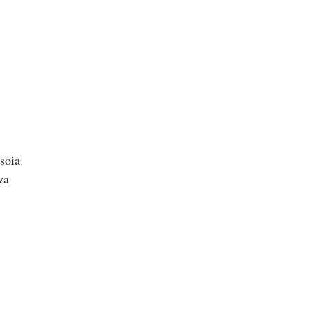
 soia
va