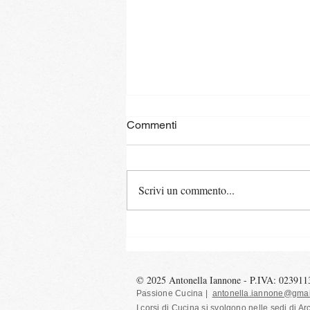
Commenti
Scrivi un commento...
Storie da cucinare - pizzette
mostruose
© 2025 Antonella Iannone - P.IVA: 02391
Passione Cucina |
antonella.iannone@gmai
I corsi di Cucina si svolgono nelle sedi
di Ar