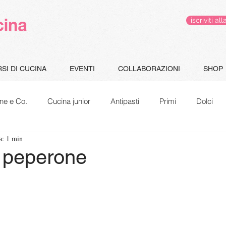
iscriviti 
SI DI CUCINA
EVENTI
COLLABORAZIONI
SHOP
ne e Co.
Cucina junior
Antipasti
Primi
Dolci
a: 1 min
Gluten Free
Le pappe di Jacopo
Speciale Natale
. peperone