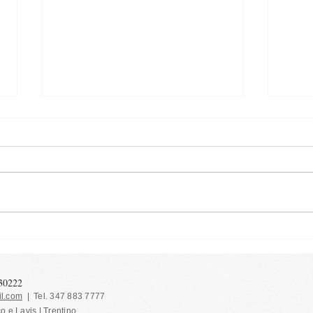
Crema alla zucca - al
Girel
microonde
scam
130222
l.com
| Tel. 347 883 7777
co e Lavis | Trentino