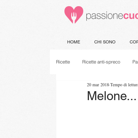
HOME
CHI SONO
COR
Ricette
Ricette anti-spreco
Pa
20 mar 2018
Tempo di lettur
Minestre e Zuppe
Secondi
Melone..
Piatti unici
Vegetariane