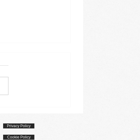
le di sfoglia, prosciutto e
orza
Privacy Policy
Cookie Policy