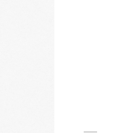
_____