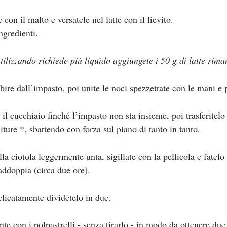
con il malto e versatele nel latte con il lievito.
ingredienti.
utilizzando richiede più liquido aggiungete i 50 g di latte rima
rbire dall’impasto, poi unite le noci spezzettate con le mani e 
il cucchiaio finché l’impasto non sta insieme, poi trasferitelo 
citure *, sbattendo con forza sul piano di tanto in tanto.
la ciotola leggermente unta, sigillate con la pellicola e fatelo 
addoppia (circa due ore).
licatamente dividetelo in due.
te con i polpastrelli - senza tirarlo - in modo da ottenere due 