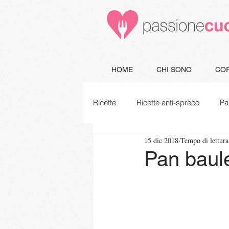
HOME
CHI SONO
COR
Ricette
Ricette anti-spreco
Pa
15 dic 2018
Tempo di lettura
Minestre e Zuppe
Secondi
Pan baulet
Piatti unici
Vegetariane