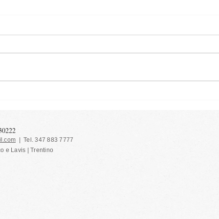
Nada
Grissini con pomodorini
secchi
130222
l.com
| Tel. 347 883 7777
co e Lavis | Trentino