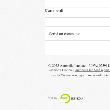
Commenti
Pane al burro
Scrivi un commento...
© 2025 Antonella Iannone - P.IVA: 02391
Passione Cucina |
antonella.iannone@gmai
I corsi di Cucina si svolgono nelle sedi
di Ar
web by