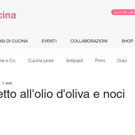
iscriviti 
SI DI CUCINA
EVENTI
COLLABORAZIONI
SHOP
ne e Co.
Cucina junior
Antipasti
Primi
Dolci
: 1 min
Gluten Free
Le pappe di Jacopo
Speciale Natale
to all'olio d'oliva e noci