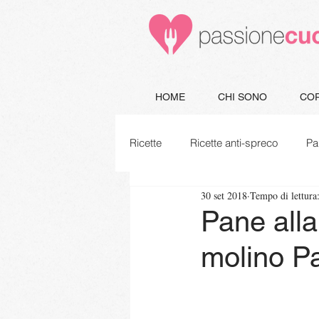
HOME
CHI SONO
COR
Ricette
Ricette anti-spreco
Pa
30 set 2018
Tempo di lettura
Minestre e Zuppe
Secondi
Pane alla
molino Pa
Piatti unici
Vegetariane