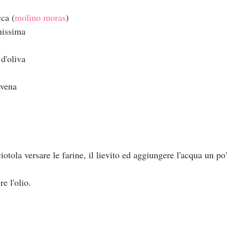
cca (
molino moras
)
nissima
 d'oliva
avena
iotola versare le farine, il lievito ed aggiungere l'acqua un po'
e l'olio.