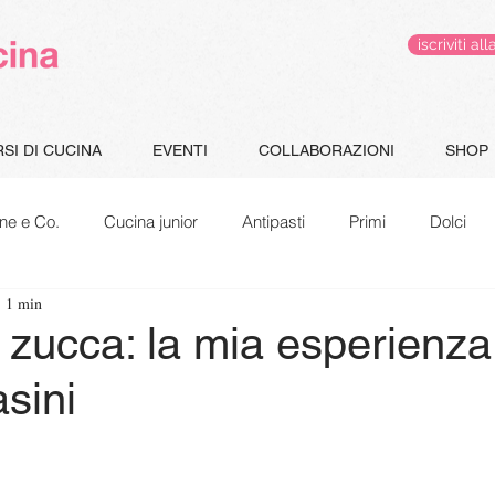
iscriviti 
SI DI CUCINA
EVENTI
COLLABORAZIONI
SHOP
ne e Co.
Cucina junior
Antipasti
Primi
Dolci
: 1 min
Gluten Free
Le pappe di Jacopo
Speciale Natale
 zucca: la mia esperienza
sini