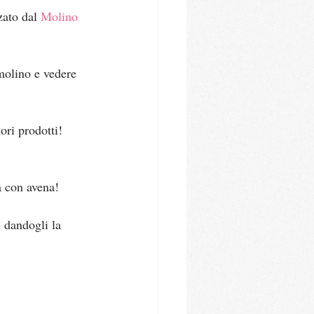
zato dal 
Molino 
molino e vedere 
ori prodotti! 
a con avena!
 dandogli la 