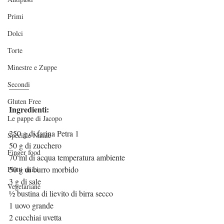
Primi
Dolci
Torte
Minestre e Zuppe
Secondi
_____
Gluten Free
Ingredienti:
Le pappe di Jacopo
250 g di farina Petra 1
Speciale Natale
50 g di zucchero
Finger food
70 ml di acqua temperatura ambiente
50 g di burro morbido
Piatti unici
3 g di sale
Vegetariane
½ bustina di lievito di birra secco 
1 uovo grande
2 cucchiai uvetta