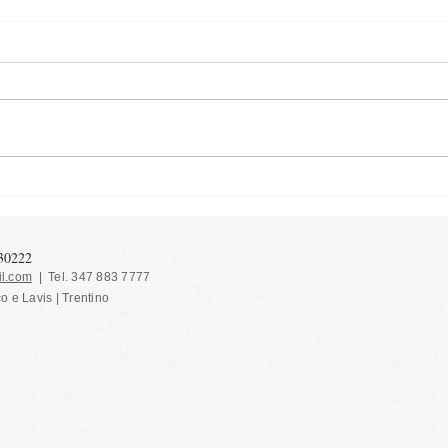
Cane
Spätzle alla barbabietola e
noci
130222
l.com
| Tel. 347 883 7777
co e Lavis | Trentino