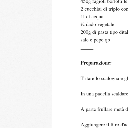
450g fagioli borlotti le
2 cucchiai di triplo c
1l di acqua
½ dado vegetale
200g di pasta tipo dita
sale e pepe qb
_____
Preparazione:
Tritare lo scalogna e g
In una padella scaldare
A parte frullare metà de
Aggiungere il litro d'a