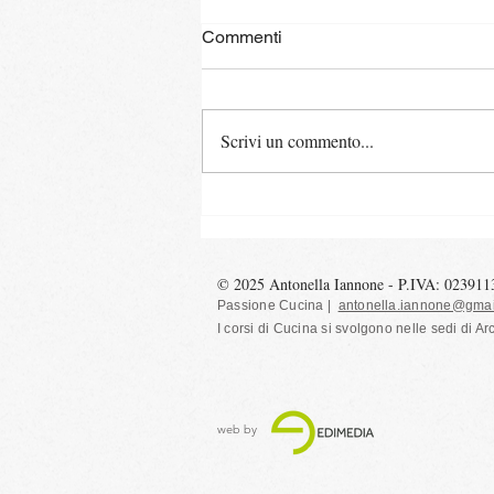
Commenti
Scrivi un commento...
Bigoli freschi con ragù di
cortile e melograno
© 2025 Antonella Iannone - P.IVA: 02391
Passione Cucina |
antonella.iannone@gmai
I corsi di Cucina si svolgono nelle sedi
di Ar
web by