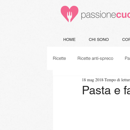
HOME
CHI SONO
COR
Ricette
Ricette anti-spreco
Pa
18 mag 2018
Tempo di lettu
Minestre e Zuppe
Secondi
Pasta e fa
Piatti unici
Vegetariane