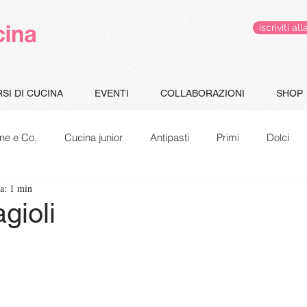
iscriviti 
SI DI CUCINA
EVENTI
COLLABORAZIONI
SHOP
ne e Co.
Cucina junior
Antipasti
Primi
Dolci
ra: 1 min
Gluten Free
Le pappe di Jacopo
Speciale Natale
gioli