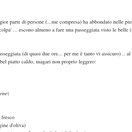
ggior parte di persone (...me compresa) ha abbondato nelle pie
'colpa' ... escono almeno a fare una passeggiata visto le belle 
seggiata (di quasi due ore... per me è tanto vi assicuro) .. al 
 bel piatto caldo, magari non proprio leggero:
:
sone
 fresco
gine d'oliva)