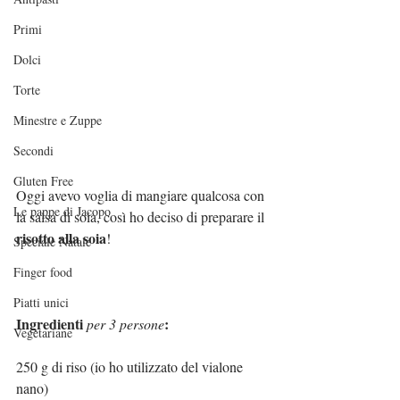
Primi
Dolci
Torte
Minestre e Zuppe
Secondi
Gluten Free
Oggi avevo voglia di mangiare qualcosa con 
Le pappe di Jacopo
la salsa di soia, così ho deciso di preparare il 
risotto alla soia
!
Speciale Natale
Finger food
Piatti unici
Ingredienti 
:
per 3 persone
Vegetariane
250 g di riso (io ho utilizzato del vialone 
nano)