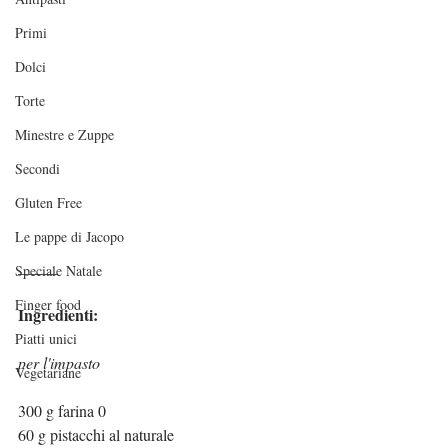
Primi
Dolci
Torte
Minestre e Zuppe
Secondi
Gluten Free
Le pappe di Jacopo
_____
Speciale Natale
Finger food
Ingredienti:
Piatti unici
per l'impasto
Vegetariane
300 g farina 0
60 g pistacchi al naturale