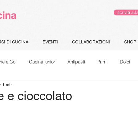
iscriviti 
SI DI CUCINA
EVENTI
COLLABORAZIONI
SHOP
ne e Co.
Cucina junior
Antipasti
Primi
Dolci
: 1 min
Gluten Free
Le pappe di Jacopo
Speciale Natale
e e cioccolato