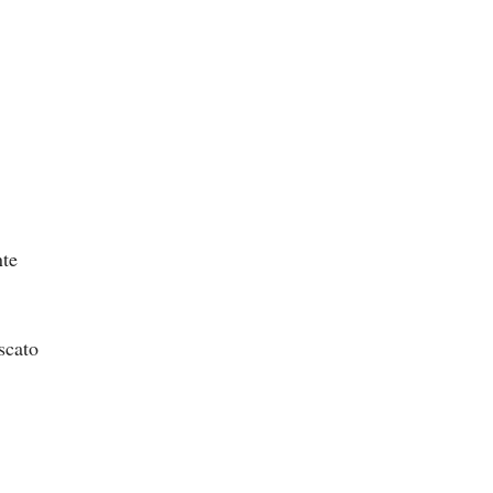
nte
scato