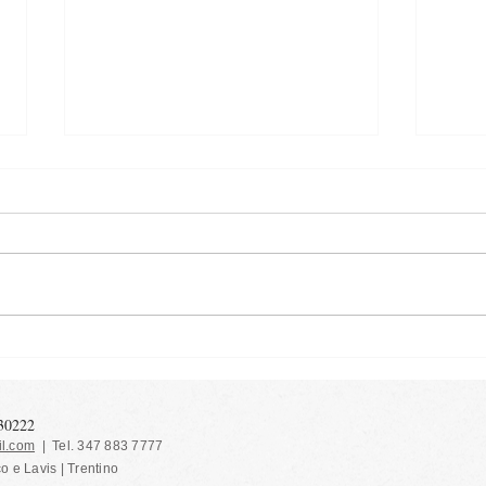
L'ennesima torta di mele
Dolce
amar
130222
l.com
| Tel. 347 883 7777
co e Lavis | Trentino