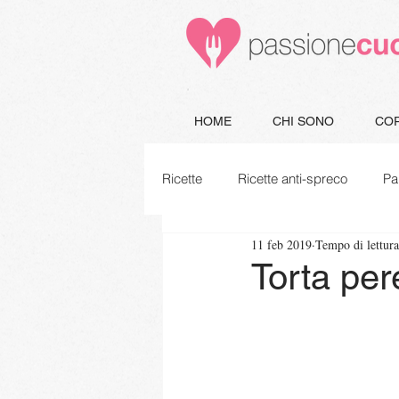
HOME
CHI SONO
COR
Ricette
Ricette anti-spreco
Pa
11 feb 2019
Tempo di lettura
Minestre e Zuppe
Secondi
Torta per
Piatti unici
Vegetariane