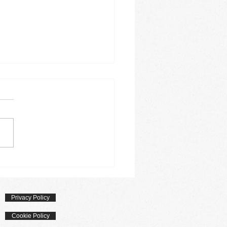
 Anna - torta agli
etti
Privacy Policy
Cookie Policy