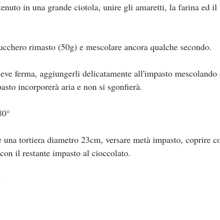
nuto in una grande ciotola, unire gli amaretti, la farina ed il 
zucchero rimasto (50g) e mescolare ancora qualche secondo.
eve ferma, aggiungerli delicatamente all'impasto mescolando 
pasto incorporerà aria e non si sgonfierà.
80°
e una tortiera diametro 23cm, versare metà impasto, coprire co
o con il restante impasto al cioccolato.
.