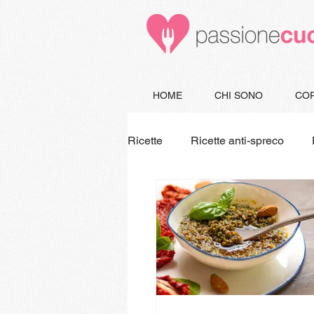
HOME
CHI SONO
COR
Ricette
Ricette anti-spreco
Minestre e Zuppe
Secondi
Piatti unici
Vegetariane