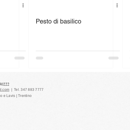
Pesto di basilico
130222
l.com
| Tel. 347 883 7777
co e Lavis | Trentino