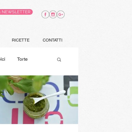
alla NEWSLETTER
RICETTE
CONTATTI
lci
Torte
e
Finger food