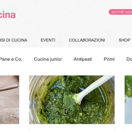
iscriviti 
SI DI CUCINA
EVENTI
COLLABORAZIONI
SHOP
Pane e Co.
Cucina junior
Antipasti
Primi
Do
Gluten Free
Le pappe di Jacopo
Speciale Natal