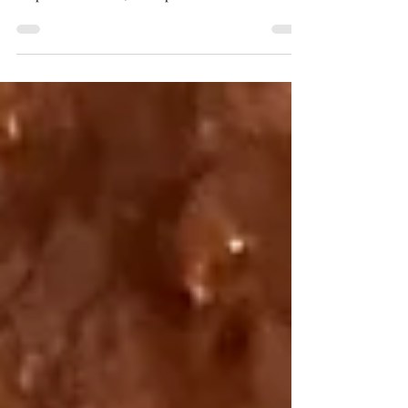
manca il pane preparo sempre questa versione 🍞
sia perchè è buono, ma soprattutto versatile e si
conserva bene in un sacchetto ermetico 🤩 Qui
puoi vedere il video ! Ingredienti: per uno stampo
da plumcake da 24 cm 500 g farina 0 280 ml
acqua 40 g burro morbido 8-10 g lievito di birra 2
cucchiaini di sale 1 cucchiaino di malto in polvere
Preparazione : In una ciotola o in planetaria versa
l’acqua e con il lievito, sciogli e aggi