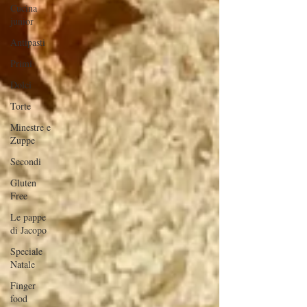
Cucina
junior
Antipasti
Primi
Dolci
Torte
Minestre e
Zuppe
Secondi
Gluten
Free
Le pappe
di Jacopo
Speciale
Natale
Finger
food