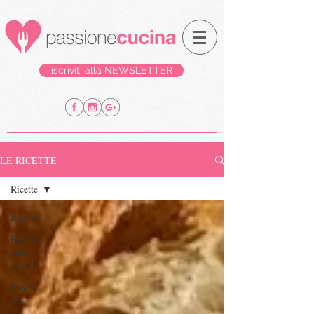
iscriviti alla NEWSLETTER
LE RICETTE
Ricette
Ricette
Ricette
anti-
spreco
Pane e
Co.