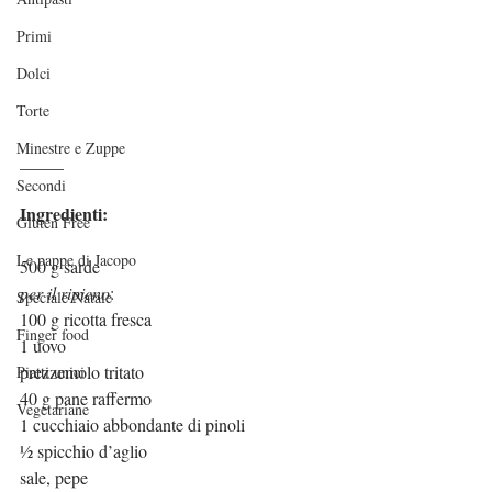
Primi
Dolci
Torte
Minestre e Zuppe
_____
Secondi
Ingredienti:
Gluten Free
Le pappe di Jacopo
500 g sarde
per il ripieno
:
Speciale Natale
100 g ricotta fresca
Finger food
1 uovo
prezzemolo tritato
Piatti unici
40 g pane raffermo
Vegetariane
1 cucchiaio abbondante di pinoli
½ spicchio d’aglio
sale, pepe