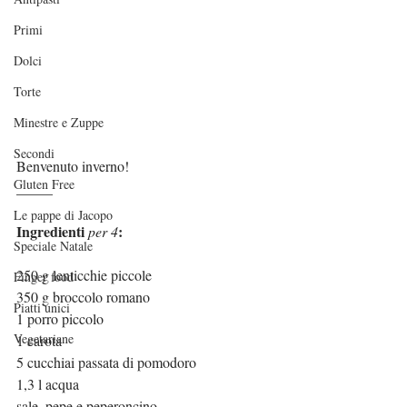
Primi
Dolci
Torte
Minestre e Zuppe
Secondi
Benvenuto inverno!
Gluten Free
_____
Le pappe di Jacopo
Ingredienti 
:
per 4
Speciale Natale
250 g lenticchie piccole
Finger food
350 g broccolo romano
Piatti unici
1 porro piccolo
Vegetariane
1 carota
5 cucchiai passata di pomodoro
1,3 l acqua
sale, pepe e peperoncino