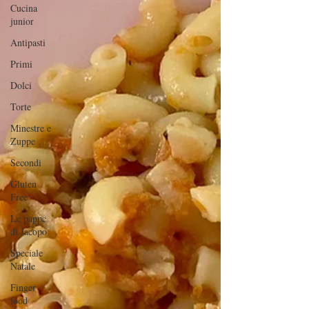
Cucina
junior
Antipasti
Primi
Dolci
Torte
Minestre e
Zuppe
Secondi
Gluten
Free
Le pappe
di Jacopo
Speciale
Natale
Finger
food