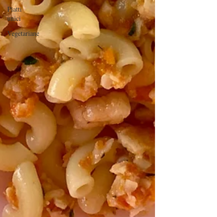
Piatti
unici
Vegetariane