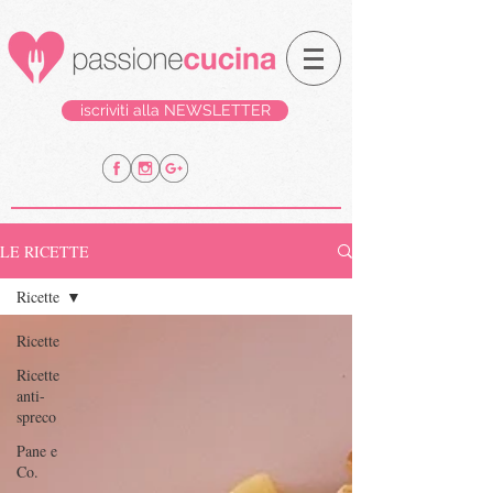
iscriviti alla NEWSLETTER
LE RICETTE
Ricette
Ricette
Ricette
anti-
spreco
Pane e
Co.